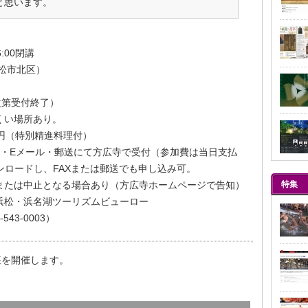
と思います。
6:00閉講
松市北区）
次第受付終了）
くい場所あり。
00円（特別精進料理付）
AX・Eメール・郵送にて方広寺で受付（参加費は当日支払
ンロードし、FAXまたは郵送でも申し込み可。
または中止となる場合あり（方広寺ホームページで告知）
特集
浜松・浜名湖ツーリズムビューロー
43-0003）
座を開催します。