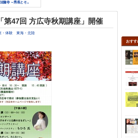
隆寺 ～秀長とそ...
「第47回 方広寺秋期講座」開催
座・体験
東海・北陸
おすす