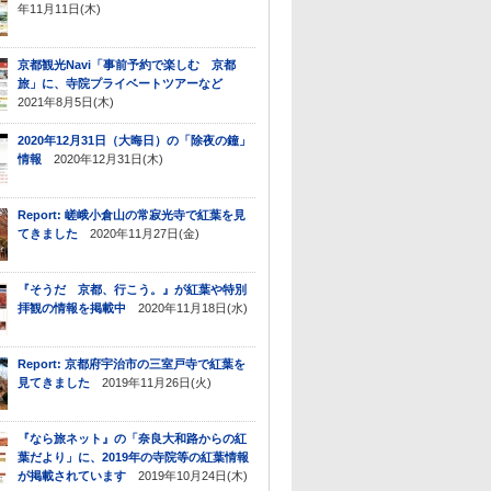
年11月11日(木)
京都観光Navi「事前予約で楽しむ 京都
旅」に、寺院プライベートツアーなど
2021年8月5日(木)
2020年12月31日（大晦日）の「除夜の鐘」
情報
2020年12月31日(木)
Report: 嵯峨小倉山の常寂光寺で紅葉を見
てきました
2020年11月27日(金)
『そうだ 京都、行こう。』が紅葉や特別
拝観の情報を掲載中
2020年11月18日(水)
Report: 京都府宇治市の三室戸寺で紅葉を
見てきました
2019年11月26日(火)
『なら旅ネット』の「奈良大和路からの紅
葉だより」に、2019年の寺院等の紅葉情報
が掲載されています
2019年10月24日(木)