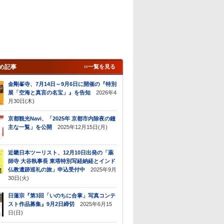
め記事
››一覧を見る
金剛峯寺、7月14日～9月6日に開催の『特別
展「空海と真言の名宝」』を告知
2026年4
月30日(木)
京都観光Navi、「2025年 京都市内除夜の鐘
主な一覧」を公開
2025年12月15日(月)
近畿日本ツーリスト、12月10日出発の「薬
師寺 大谷執事長 東塔特別写経納経とインド
仏教遺跡巡礼の旅」申込受付中
2025年9月
30日(火)
日蓮宗『第3回「いのちに合掌」写真コンテ
スト作品募集』9月2日締切
2025年6月15
日(日)