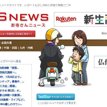
ニュースサイトです。レポートも少し冷めた目線で掲載 (;^_^A
過去
｜
全国共通
畿
｜
中国・四国
｜
九州・沖縄
トップページへ戻る
然体験「清澄...
院暁天講座一...
7月26日まで...
ティア」募集中、...
大会」開催...
め 第1回」オ...
山体験ー比叡探...
水族館・ライブなど...
ここにないニュースもやって来ます。
Hz癒しのサウン...