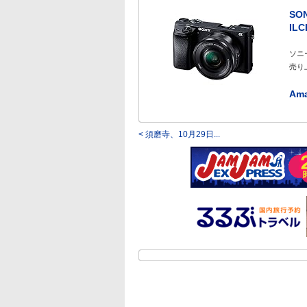
SO
ILC
ソニ
売り上
Am
< 須磨寺、10月29日...