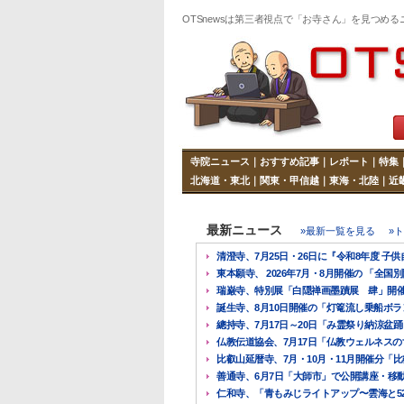
OTSnewsは第三者視点で「お寺さん」を見つめる
寺院ニュース
｜
おすすめ記事
｜
レポート
｜
特集
北海道・東北
｜
関東・甲信越
｜
東海・北陸
｜
近
最新ニュース
»最新一覧を見る
»
清澄寺、7月25日・26日に『令和8年度 子供自
東本願寺、 2026年7月・8月開催の 「全国別
瑞巌寺、特別展「白隠禅画墨蹟展 肆」開催中、
誕生寺、8月10日開催の「灯篭流し乗船ボラン
總持寺、7月17日～20日「み霊祭り納涼盆踊り
仏教伝道協会、7月17日「仏教ウェルネスのすす
比叡山延暦寺、7月・10月・11月開催分「比叡
善通寺、6月7日「大師市」で公開講座・移動
仁和寺、「青もみじライトアップ〜雲海と528