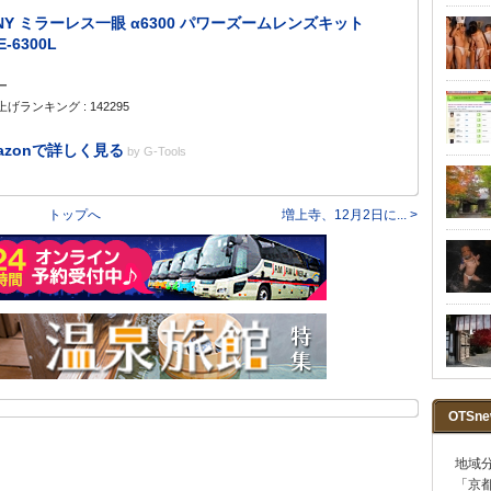
NY ミラーレス一眼 α6300 パワーズームレンズキット
E-6300L
ー
げランキング : 142295
azonで詳しく見る
by
G-Tools
トップへ
増上寺、12月2日に... >
OTSn
地域
「京