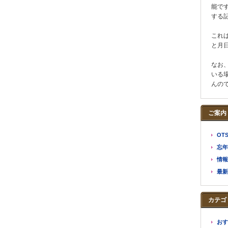
能で
する
これ
と月
なお、
いる
んの
ご案内
OT
忘年
情報
最新
カテゴ
おす