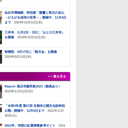
仙台市博物館、特別展「親鸞と東北の念仏
－ひろがる信仰の世界－」開催中、11月4日
まで
2024年10月31日(木)
三井寺、11月2日・3日に「おとの三井寺」
を開催
2024年10月31日(木)
智積院、9月17日に「観月会」を開催
2024年9月12日(木)
››一覧を見る
Report: 黒石寺蘇民祭2023（動画あり）
2023年11月12日(日)
「令和3年度 第57回 京都非公開文化財特別
公開」開催中、12月5日まで
2021年11月
30日(火)
2021年、寺院の紅葉情報参考サイト
2021