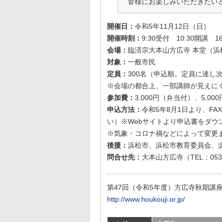
皆様にお楽しみいただきたい
開催日：
令和5年11月12日（日）
開催時刻：
9:30受付 10:30開講 1
会場：
臨済宗大本山方広寺 本堂（浜
対象：
一般市民
定員：
300名（申込順。定員に達し
※会場の都合上、一部講師が見えに
参加費：
3,000円（弁当付）、5,0
申込方法：
令和5年8月1日より、F
い）※Webサイトより申込書をダウ
※気象・コロナ禍などによって変更
後援：
浜松市、浜松市教育委員会、
問合せ先：
大本山方広寺（TEL：053-5
第47回（令和5年度）方広寺秋期講
http://www.houkouji.or.jp/