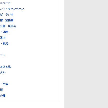
ニュース
ント・キャンペーン
ビ・ラジオ
館・宝物館
公開・展示会
・体験
案内
・観光
ート
とひと息
タル
・団体
類
の鐘