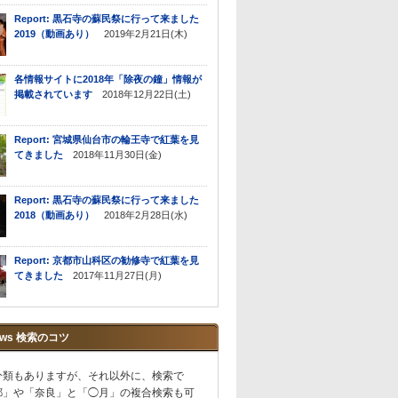
Report: 黒石寺の蘇民祭に行って来ました
2019（動画あり）
2019年2月21日(木)
各情報サイトに2018年「除夜の鐘」情報が
掲載されています
2018年12月22日(土)
Report: 宮城県仙台市の輪王寺で紅葉を見
てきました
2018年11月30日(金)
Report: 黒石寺の蘇民祭に行って来ました
2018（動画あり）
2018年2月28日(水)
Report: 京都市山科区の勧修寺で紅葉を見
てきました
2017年11月27日(月)
ews 検索のコツ
分類もありますが、それ以外に、検索で
都」や「奈良」と「◯月」の複合検索も可