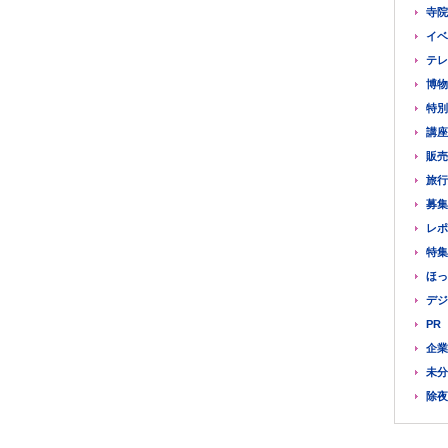
寺院
イベ
テレ
博物
特別
講座
販売
旅行
募集
レポ
特集
ほっ
デジ
PR
企業
未分
除夜