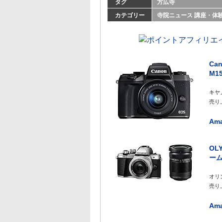
タグ
方広寺
カテゴリー
寺院ニュース
講座・体
Ca
M15
キヤノ
売り上
Am
OL
ーム
オリン
売り上
Am