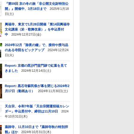
『第59回 京の冬の旅「非公開文化財特別公
開」』開催中、3月18日まで
2025年1月18
日(土)
興福寺、東京で1月28日開催「第14回興福寺
文化講座（於・歌舞伎座）」を申込受付
中
2024年12月27日(金)
2024年12月「除夜の鐘」で、接待や授与品
のある寺院をピックアップ
2024年12月24
日(火)
Report: 京都の毘沙門堂門跡で紅葉を見て
きました
2024年12月14日(土)
Report: 黒石寺蘇民祭が幕を閉じる2024年2
月17日（動画あり）
2024年11月30日(土)
天台宗、令和7年版「天台宗開運招福カレン
ダー」申込受付中、締切は11月10日
2024
年10月31日(木)
薬師寺、11月10日まで『薬師寺秋の特別拝
観』ほか
2024年10月31日(木)