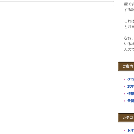
能で
する
これ
と月
なお、
いる
んの
ご案内
OT
忘年
情報
最新
カテゴ
おす