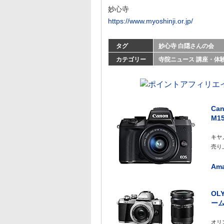
妙心寺
https://www.myoshinji.or.jp/
タグ
妙心寺
白隠さんの会
カテゴリー
寺院ニュース
講座・体
Ca
M15
キヤノ
売り上
Am
OL
ーム
オリン