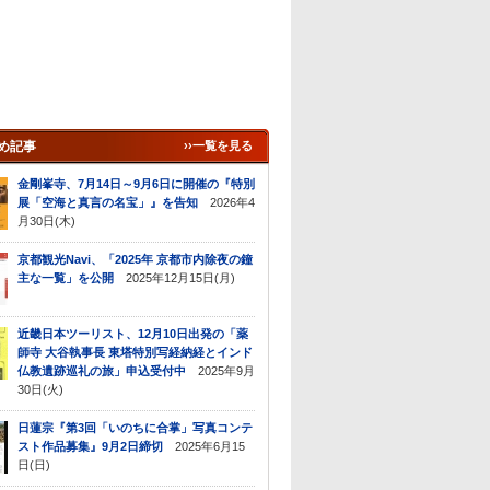
め記事
››一覧を見る
金剛峯寺、7月14日～9月6日に開催の『特別
展「空海と真言の名宝」』を告知
2026年4
月30日(木)
京都観光Navi、「2025年 京都市内除夜の鐘
主な一覧」を公開
2025年12月15日(月)
近畿日本ツーリスト、12月10日出発の「薬
師寺 大谷執事長 東塔特別写経納経とインド
仏教遺跡巡礼の旅」申込受付中
2025年9月
30日(火)
日蓮宗『第3回「いのちに合掌」写真コンテ
スト作品募集』9月2日締切
2025年6月15
日(日)