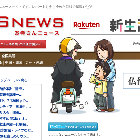
ニュースサイトです。レポートも少し冷めた目線で掲載 (;^_^A
過去
｜
全国共通
畿
｜
中国・四国
｜
九州・沖縄
トップページへ戻る
然体験「清澄...
院暁天講座一...
7月26日まで...
ティア」募集中、...
大会」開催...
め 第1回」オ...
山体験ー比叡探...
水族館・ライブなど...
ここにないニュースもやって来ます。
Hz癒しのサウン...