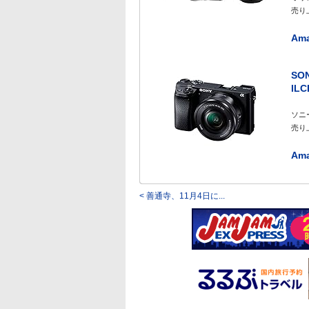
売り上
Am
SO
ILC
ソニ
売り上
Am
< 善通寺、11月4日に...