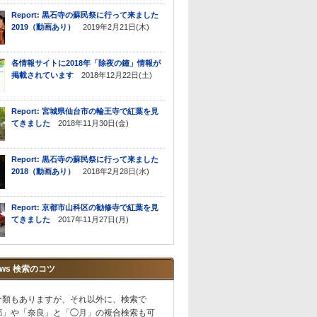
Report: 黒石寺の蘇民祭に行って来ました
2019（動画あり）
2019年2月21日(木)
各情報サイトに2018年「除夜の鐘」情報が
掲載されています
2018年12月22日(土)
Report: 宮城県仙台市の輪王寺で紅葉を見
てきました
2018年11月30日(金)
Report: 黒石寺の蘇民祭に行って来ました
2018（動画あり）
2018年2月28日(水)
Report: 京都市山科区の勧修寺で紅葉を見
てきました
2017年11月27日(月)
ews 検索のコツ
分類もありますが、それ以外に、検索で
都」や「奈良」と「◯月」の複合検索も可