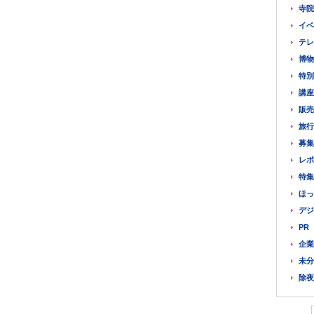
寺院
イベ
テレ
博物
特別
講座
販売
旅行
募集
レポ
特集
ほっ
デジ
PR
企業
未分
除夜