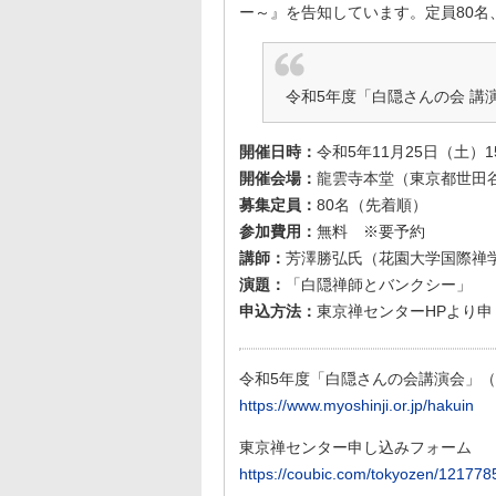
ー～』を告知しています。定員80名
令和5年度「白隠さんの会 講
開催日時：
令和5年11月25日（土）1
開催会場：
龍雲寺本堂（東京都世田
募集定員：
80名（先着順）
参加費用：
無料 ※要予約
講師：
芳澤勝弘氏（花園大学国際禅
演題：
「白隠禅師とバンクシー」
申込方法：
東京禅センターHPより申
令和5年度「白隠さんの会講演会」
https://www.myoshinji.or.jp/hakuin
東京禅センター申し込みフォーム
https://coubic.com/tokyozen/12177