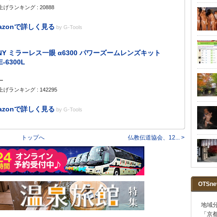
げランキング : 20888
azonで詳しく見る
by
G-Tools
NY ミラーレス一眼 α6300 パワーズームレンズキット
E-6300L
ー
げランキング : 142295
azonで詳しく見る
by
G-Tools
トップへ
仏教伝道協会、12... >
OTSn
地域
「京