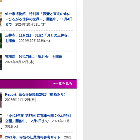
仙台市博物館、特別展「親鸞と東北の念仏
－ひろがる信仰の世界－」開催中、11月4日
まで
2024年10月31日(木)
三井寺、11月2日・3日に「おとの三井寺」
を開催
2024年10月31日(木)
智積院、9月17日に「観月会」を開催
2024年9月12日(木)
››一覧を見る
Report: 黒石寺蘇民祭2023（動画あり）
2023年11月12日(日)
「令和3年度 第57回 京都非公開文化財特別
公開」開催中、12月5日まで
2021年11月
30日(火)
2021年、寺院の紅葉情報参考サイト
2021