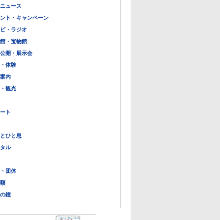
ニュース
ント・キャンペーン
ビ・ラジオ
館・宝物館
公開・展示会
・体験
案内
・観光
ート
とひと息
タル
・団体
類
の鐘