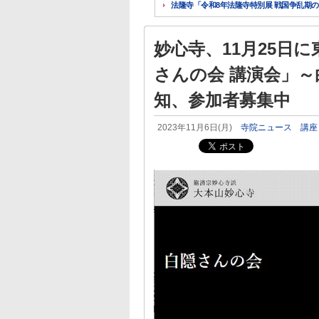
法隆寺「令和8年法隆寺特別展 戦国争乱期の法
妙心寺、11月25日
さんの会 講演会」
知、参加者募集中
2023年11月6日(月)
寺院ニュース
講座