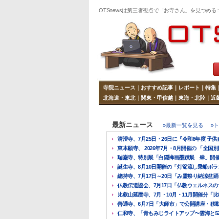
OTSnewsは第三者視点で「お寺さん」を見つめる
寺院ニュース
｜
おすすめ記事
｜
レポート
｜
特集
北海道・東北
｜
関東・甲信越
｜
東海・北陸
｜
近
最新ニュース
»最新一覧を見る
»
清澄寺、7月25日・26日に『令和8年度 子供自
東本願寺、 2026年7月・8月開催の 「全国別
瑞巌寺、特別展「白隠禅画墨蹟展 肆」開催中、
誕生寺、8月10日開催の「灯篭流し乗船ボラン
總持寺、7月17日～20日「み霊祭り納涼盆踊り
仏教伝道協会、7月17日「仏教ウェルネスのすす
比叡山延暦寺、7月・10月・11月開催分「比叡
善通寺、6月7日「大師市」で公開講座・移動
仁和寺、「青もみじライトアップ〜雲海と528