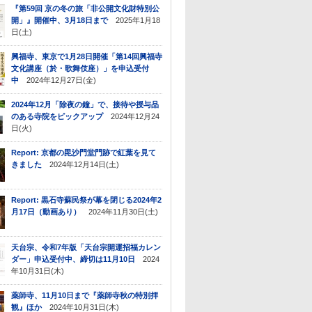
『第59回 京の冬の旅「非公開文化財特別公
開」』開催中、3月18日まで
2025年1月18
日(土)
興福寺、東京で1月28日開催「第14回興福寺
文化講座（於・歌舞伎座）」を申込受付
中
2024年12月27日(金)
2024年12月「除夜の鐘」で、接待や授与品
のある寺院をピックアップ
2024年12月24
日(火)
Report: 京都の毘沙門堂門跡で紅葉を見て
きました
2024年12月14日(土)
Report: 黒石寺蘇民祭が幕を閉じる2024年2
月17日（動画あり）
2024年11月30日(土)
天台宗、令和7年版「天台宗開運招福カレン
ダー」申込受付中、締切は11月10日
2024
年10月31日(木)
薬師寺、11月10日まで『薬師寺秋の特別拝
観』ほか
2024年10月31日(木)