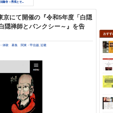
隆寺 ～秀長とそ...
に東京にて開催の『令和5年度「白隠
～白隠禅師とバンクシー～』を告
おすす
・体験
募集
関東・甲信越
,
近畿