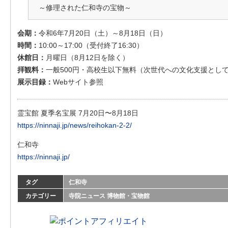
～修理された仁和寺の宝物～
会期：
令和6年7月20日（土）～8月18日（日）
時間：
10:00～17:00（受付終了16:30）
休館日：
月曜日（8月12日を除く）
拝観料：
一般500円・高校生以下無料（次世代への文化支援とし
展示目録：
Webサイト参照
霊宝館 夏季名宝展 7月20日〜8月18日
https://ninnaji.jp/news/reihokan-2-2/
仁和寺
https://ninnaji.jp/
タグ
仁和寺
カテゴリー
寺院ニュース
博物館・宝物館