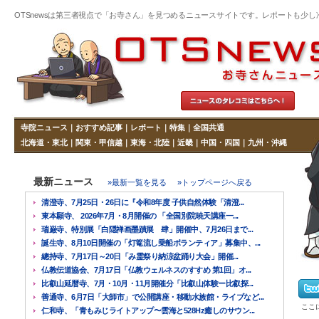
OTSnewsは第三者視点で「お寺さん」を見つめるニュースサイトです。レポートも少し冷めた
寺院ニュース
｜
おすすめ記事
｜
レポート
｜
特集
｜
全国共通
北海道・東北
｜
関東・甲信越
｜
東海・北陸
｜
近畿
｜
中国・四国
｜
九州・沖縄
最新ニュース
»最新一覧を見る
»トップページへ戻る
清澄寺、7月25日・26日に『令和8年度 子供自然体験「清澄...
東本願寺、 2026年7月・8月開催の 「全国別院暁天講座一...
瑞巌寺、特別展「白隠禅画墨蹟展 肆」開催中、7月26日まで...
誕生寺、8月10日開催の「灯篭流し乗船ボランティア」募集中、...
總持寺、7月17日～20日「み霊祭り納涼盆踊り大会」開催...
仏教伝道協会、7月17日「仏教ウェルネスのすすめ 第1回」オ...
比叡山延暦寺、7月・10月・11月開催分「比叡山体験ー比叡探...
善通寺、6月7日「大師市」で公開講座・移動水族館・ライブなど...
ここ
仁和寺、「青もみじライトアップ〜雲海と528Hz癒しのサウン...