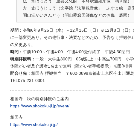
法 堂はっとう（重要文化財 本尊釈迦如来像 鳴き龍）
方 丈ほうじょう（文字絵「法華観音像」 ふすま絵 庭
開山堂かいさんどう（開山夢窓国師像などのお像 庭園）
期間：
令和6年9月25日（水）～12月15日（日）※12月8日（
に一部変更あり。その他行事・法要などのため、予告なく拝観休
の変更あり。
時間：
午前10:00～午後4:00 午後4:00受付終了 午後4:30閉門
特別拝観料：
一般・大学生800円 65歳以上・中高生700円 小
体障がい者及介護者1名まで無料（障がい者手帳提示）※団体割
問合せ先：
相国寺 拝観担当 〒602-0898京都市上京区今出川通
TEL075-231-0301
相国寺 秋の特別拝観のご案内
https://www.shokoku-ji.jp/event/
相国寺
https://www.shokoku-ji.jp/