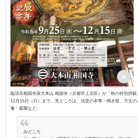
臨済宗相国寺派大本山 相国寺（京都市上京区）が「秋の特別拝観
12月15日（日）まで。見どころは、法堂の本尊・鳴き龍、方丈
像・庭園など。
みどころ