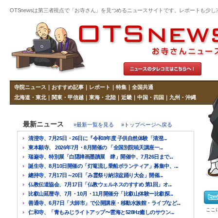
OTSnewsは第三者視点で「お寺さん」を見つめるニュースサイトです。レポートも少し冷めた
寺院ニュース
｜
おすすめ記事
｜
レポート
｜
特集
｜
全国共通
北海道・東北
｜
関東・甲信越
｜
東海・北陸
｜
近畿
｜
中国・四国
｜
九州・沖縄
最新ニュース
»最新一覧を見る
»トップページへ戻る
清澄寺、7月25日・26日に『令和8年度 子供自然体験「清澄...
東本願寺、 2026年7月・8月開催の 「全国別院暁天講座一...
瑞巌寺、特別展「白隠禅画墨蹟展 肆」開催中、7月26日まで...
誕生寺、8月10日開催の「灯篭流し乗船ボランティア」募集中、...
總持寺、7月17日～20日「み霊祭り納涼盆踊り大会」開催...
仏教伝道協会、7月17日「仏教ウェルネスのすすめ 第1回」オ...
比叡山延暦寺、7月・10月・11月開催分「比叡山体験ー比叡探...
善通寺、6月7日「大師市」で公開講座・移動水族館・ライブなど...
ここ
仁和寺、「青もみじライトアップ〜雲海と528Hz癒しのサウン...