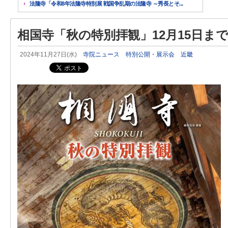
法隆寺「令和8年法隆寺特別展 戦国争乱期の法隆寺 ～秀長とそ...
相国寺「秋の特別拝観」12月15日ま
2024年11月27日(水)
寺院ニュース
特別公開・展示会
近畿