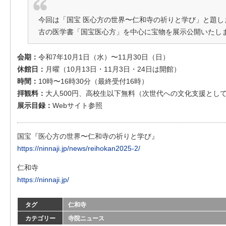
今回は「国宝 医心方の世界〜仁和寺の祈りと学び」と題し
古の医学書「国宝医心方」を中心に宝物を展示公開いたし
会期：
令和7年10月1日（水）〜11月30日（日）
休館日：
月曜（10月13日・11月3日・24日は開館）
時間：
10時〜16時30分（最終受付16時）
拝観料：
大人500円、高校生以下無料（次世代への文化支援とし
展示目録：
Webサイト参照
国宝『医心方の世界〜仁和寺の祈りと学び』
https://ninnaji.jp/news/reihokan2025-2/
仁和寺
https://ninnaji.jp/
タグ
仁和寺
カテゴリー
寺院ニュース