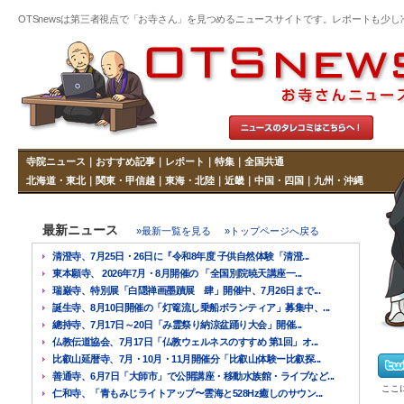
OTSnewsは第三者視点で「お寺さん」を見つめるニュースサイトです。レポートも少し冷めた
寺院ニュース
｜
おすすめ記事
｜
レポート
｜
特集
｜
全国共通
北海道・東北
｜
関東・甲信越
｜
東海・北陸
｜
近畿
｜
中国・四国
｜
九州・沖縄
最新ニュース
»最新一覧を見る
»トップページへ戻る
清澄寺、7月25日・26日に『令和8年度 子供自然体験「清澄...
東本願寺、 2026年7月・8月開催の 「全国別院暁天講座一...
瑞巌寺、特別展「白隠禅画墨蹟展 肆」開催中、7月26日まで...
誕生寺、8月10日開催の「灯篭流し乗船ボランティア」募集中、...
總持寺、7月17日～20日「み霊祭り納涼盆踊り大会」開催...
仏教伝道協会、7月17日「仏教ウェルネスのすすめ 第1回」オ...
比叡山延暦寺、7月・10月・11月開催分「比叡山体験ー比叡探...
善通寺、6月7日「大師市」で公開講座・移動水族館・ライブなど...
ここ
仁和寺、「青もみじライトアップ〜雲海と528Hz癒しのサウン...