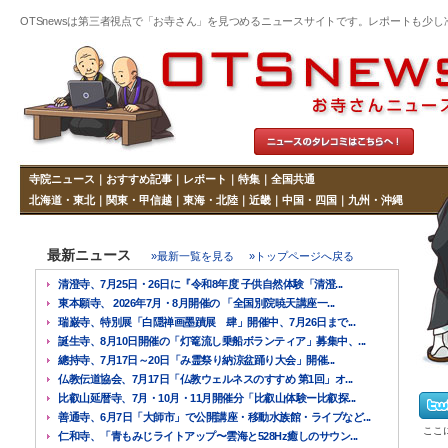
OTSnewsは第三者視点で「お寺さん」を見つめるニュースサイトです。レポートも少し冷めた
寺院ニュース
｜
おすすめ記事
｜
レポート
｜
特集
｜
全国共通
北海道・東北
｜
関東・甲信越
｜
東海・北陸
｜
近畿
｜
中国・四国
｜
九州・沖縄
最新ニュース
»最新一覧を見る
»トップページへ戻る
清澄寺、7月25日・26日に『令和8年度 子供自然体験「清澄...
東本願寺、 2026年7月・8月開催の 「全国別院暁天講座一...
瑞巌寺、特別展「白隠禅画墨蹟展 肆」開催中、7月26日まで...
誕生寺、8月10日開催の「灯篭流し乗船ボランティア」募集中、...
總持寺、7月17日～20日「み霊祭り納涼盆踊り大会」開催...
仏教伝道協会、7月17日「仏教ウェルネスのすすめ 第1回」オ...
比叡山延暦寺、7月・10月・11月開催分「比叡山体験ー比叡探...
善通寺、6月7日「大師市」で公開講座・移動水族館・ライブなど...
ここ
仁和寺、「青もみじライトアップ〜雲海と528Hz癒しのサウン...