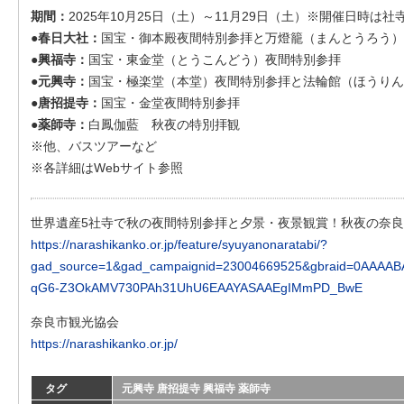
期間：
2025年10月25日（土）～11月29日（土）※開催日時は
●春日大社：
国宝・御本殿夜間特別参拝と万燈籠（まんとうろう）
●興福寺：
国宝・東金堂（とうこんどう）夜間特別参拝
●元興寺：
国宝・極楽堂（本堂）夜間特別参拝と法輪館（ほうりん
●唐招提寺：
国宝・金堂夜間特別参拝
●薬師寺：
白鳳伽藍 秋夜の特別拝観
※他、バスツアーなど
※各詳細はWebサイト参照
世界遺産5社寺で秋の夜間特別参拝と夕景・夜景観賞！秋夜の奈良旅
https://narashikanko.or.jp/feature/syuyanonaratabi/?
gad_source=1&gad_campaignid=23004669525&gbraid=0AAA
qG6-Z3OkAMV730PAh31UhU6EAAYASAAEgIMmPD_BwE
奈良市観光協会
https://narashikanko.or.jp/
タグ
元興寺
唐招提寺
興福寺
薬師寺