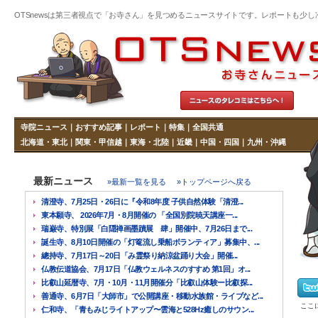
OTSnewsは第三者視点で「お寺さん」を見つめるニュースサイトです。レポートも少し冷めた
寺院ニュース
｜
おすすめ記事
｜
レポート
｜
特集
｜
全国共通
北海道・東北
｜
関東・甲信越
｜
東海・北陸
｜
近畿
｜
中国・四国
｜
九州・沖縄
最新ニュース
»最新一覧を見る
»トップページへ戻る
清澄寺、7月25日・26日に『令和8年度 子供自然体験「清澄...
東本願寺、 2026年7月・8月開催の 「全国別院暁天講座一...
瑞巌寺、特別展「白隠禅画墨蹟展 肆」開催中、7月26日まで...
誕生寺、8月10日開催の「灯篭流し乗船ボランティア」募集中、...
總持寺、7月17日～20日「み霊祭り納涼盆踊り大会」開催...
仏教伝道協会、7月17日「仏教ウェルネスのすすめ 第1回」オ...
比叡山延暦寺、7月・10月・11月開催分「比叡山体験ー比叡探...
善通寺、6月7日「大師市」で公開講座・移動水族館・ライブなど...
ここ
仁和寺、「青もみじライトアップ〜雲海と528Hz癒しのサウン...