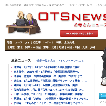
OTSnewsは第三者視点で「お寺さん」を見つめるニュースサイトです。レポートも少し冷めた
寺院ニュース
｜
おすすめ記事
｜
レポート
｜
特集
｜
全国共通
北海道・東北
｜
関東・甲信越
｜
東海・北陸
｜
近畿
｜
中国・四国
｜
九州・沖縄
最新ニュース
»最新一覧を見る
»トップページへ戻る
清澄寺、7月25日・26日に『令和8年度 子供自然体験「清澄...
東本願寺、 2026年7月・8月開催の 「全国別院暁天講座一...
瑞巌寺、特別展「白隠禅画墨蹟展 肆」開催中、7月26日まで...
誕生寺、8月10日開催の「灯篭流し乗船ボランティア」募集中、...
總持寺、7月17日～20日「み霊祭り納涼盆踊り大会」開催...
仏教伝道協会、7月17日「仏教ウェルネスのすすめ 第1回」オ...
比叡山延暦寺、7月・10月・11月開催分「比叡山体験ー比叡探...
善通寺、6月7日「大師市」で公開講座・移動水族館・ライブなど...
ここ
仁和寺、「青もみじライトアップ〜雲海と528Hz癒しのサウン...