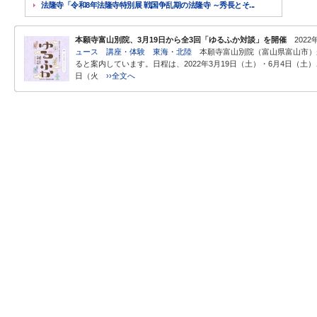
法隆寺「令和8年法隆寺特別展 戦国争乱期の法隆寺 ～秀長とそ...
本願寺富山別院、3月19日から全3回「ゆるふか対談」を開催
2022
ュース
講座・体験
東海・北陸
本願寺富山別院（富山県富山市）
ると案内しています。日程は、2022年3月19日（土）・6月4日（土）
日（火
››全文へ