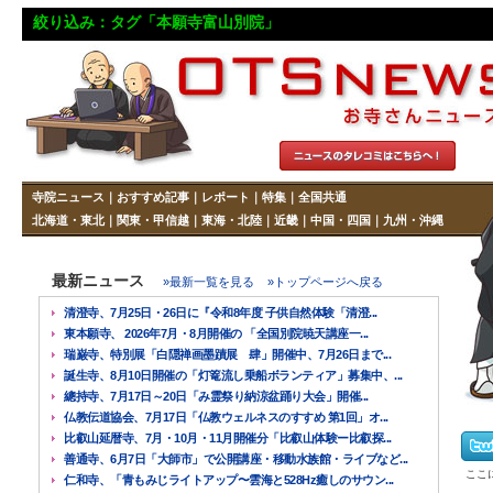
絞り込み：タグ「本願寺富山別院」
寺院ニュース
｜
おすすめ記事
｜
レポート
｜
特集
｜
全国共通
北海道・東北
｜
関東・甲信越
｜
東海・北陸
｜
近畿
｜
中国・四国
｜
九州・沖縄
最新ニュース
»最新一覧を見る
»トップページへ戻る
清澄寺、7月25日・26日に『令和8年度 子供自然体験「清澄...
東本願寺、 2026年7月・8月開催の 「全国別院暁天講座一...
瑞巌寺、特別展「白隠禅画墨蹟展 肆」開催中、7月26日まで...
誕生寺、8月10日開催の「灯篭流し乗船ボランティア」募集中、...
總持寺、7月17日～20日「み霊祭り納涼盆踊り大会」開催...
仏教伝道協会、7月17日「仏教ウェルネスのすすめ 第1回」オ...
比叡山延暦寺、7月・10月・11月開催分「比叡山体験ー比叡探...
善通寺、6月7日「大師市」で公開講座・移動水族館・ライブなど...
ここ
仁和寺、「青もみじライトアップ〜雲海と528Hz癒しのサウン...