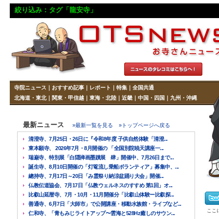
絞り込み：タグ「龍安寺」
寺院ニュース
｜
おすすめ記事
｜
レポート
｜
特集
｜
全国共通
北海道・東北
｜
関東・甲信越
｜
東海・北陸
｜
近畿
｜
中国・四国
｜
九州・沖縄
最新ニュース
»最新一覧を見る
»トップページへ戻る
清澄寺、7月25日・26日に『令和8年度 子供自然体験「清澄...
東本願寺、 2026年7月・8月開催の 「全国別院暁天講座一...
瑞巌寺、特別展「白隠禅画墨蹟展 肆」開催中、7月26日まで...
誕生寺、8月10日開催の「灯篭流し乗船ボランティア」募集中、...
總持寺、7月17日～20日「み霊祭り納涼盆踊り大会」開催...
仏教伝道協会、7月17日「仏教ウェルネスのすすめ 第1回」オ...
比叡山延暦寺、7月・10月・11月開催分「比叡山体験ー比叡探...
善通寺、6月7日「大師市」で公開講座・移動水族館・ライブなど...
ここ
仁和寺、「青もみじライトアップ〜雲海と528Hz癒しのサウン...