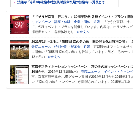
法隆寺「令和8年法隆寺特別展 戦国争乱期の法隆寺 ～秀長とそ...
「『そうだ京都、行こう。』30周年記念 各種イベント・プラン」開
キャンペーン
講座・体験
企業・団体
近畿
『そうだ京都、行こう
て、各種イベント・プランを開催しています。内容は、オリジナルグ
拝観券セット、各種体験あり
››全文へ
2021年1月～3月に「第55回 京の冬の旅 非公開文化財特別公開」
2
寺院ニュース
特別公開・展示会
近畿
京都観光オフィシャルサイト 京
に開催の「第55回 京の冬の旅」を告知しています。見どころの一つ
12ヶ所の
››全文へ
京都デスティネーションキャンペーン 「京の冬の旅キャンペーン」にて
10日から
2014年12月10日(水)
寺院ニュース
イベント・キャン
市、京都市観光協会、JRグループ共同で2014年12月から2015年
ン 「京の冬の旅キャンペーン」が開催されています。2015年1月10