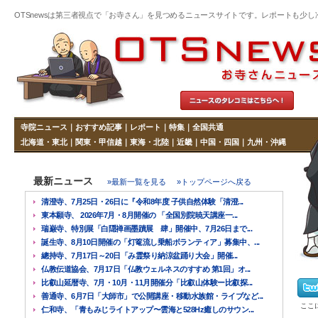
OTSnewsは第三者視点で「お寺さん」を見つめるニュースサイトです。レポートも少し冷めた
寺院ニュース
｜
おすすめ記事
｜
レポート
｜
特集
｜
全国共通
北海道・東北
｜
関東・甲信越
｜
東海・北陸
｜
近畿
｜
中国・四国
｜
九州・沖縄
最新ニュース
»最新一覧を見る
»トップページへ戻る
清澄寺、7月25日・26日に『令和8年度 子供自然体験「清澄...
東本願寺、 2026年7月・8月開催の 「全国別院暁天講座一...
瑞巌寺、特別展「白隠禅画墨蹟展 肆」開催中、7月26日まで...
誕生寺、8月10日開催の「灯篭流し乗船ボランティア」募集中、...
總持寺、7月17日～20日「み霊祭り納涼盆踊り大会」開催...
仏教伝道協会、7月17日「仏教ウェルネスのすすめ 第1回」オ...
比叡山延暦寺、7月・10月・11月開催分「比叡山体験ー比叡探...
善通寺、6月7日「大師市」で公開講座・移動水族館・ライブなど...
ここ
仁和寺、「青もみじライトアップ〜雲海と528Hz癒しのサウン...