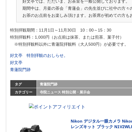
好文亭では、ただいま、お茶室を一般公開しております。
期間中は、月釜の茶会「青蓮会」の先生並びに社中の方々
お茶のお点前をお楽しみ頂けます。お茶席が初めての方も
特別拝観期間：11月1日～11月30日 10：00～15：30
特別拝観料：1,000円（お点前は抹茶、または煎茶、菓子付）
※特別拝観料以外に青蓮院拝観料（大人500円）が必要です。
好文亭 特別拝観のおしらせ。
好文亭
青蓮院門跡
タグ
青蓮院門跡
カテゴリー
寺院ニュース
特別公開・展示会
Nikon デジタル一眼カメラ Niko
レンズキット ブラック N1V2WL