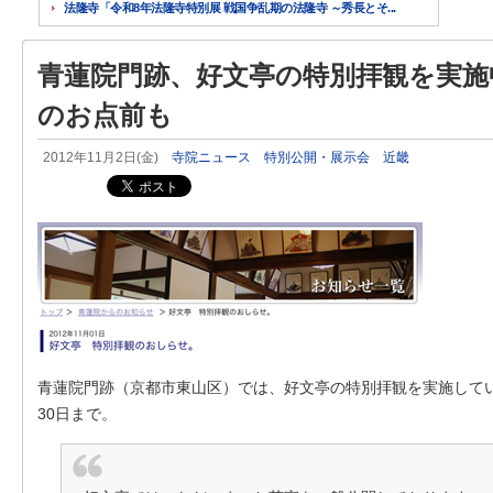
法隆寺「令和8年法隆寺特別展 戦国争乱期の法隆寺 ～秀長とそ...
青蓮院門跡、好文亭の特別拝観を実施
のお点前も
2012年11月2日(金)
寺院ニュース
特別公開・展示会
近畿
青蓮院門跡（京都市東山区）では、好文亭の特別拝観を実施してい
30日まで。