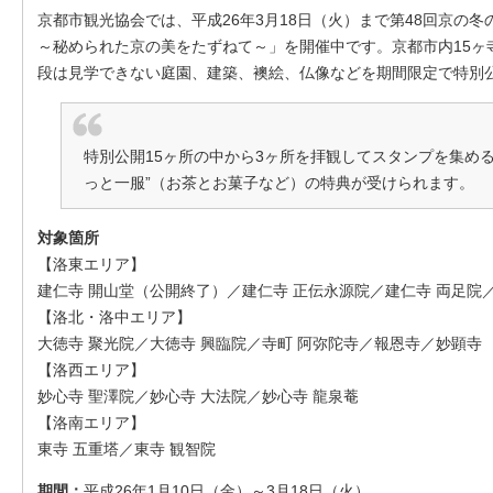
京都市観光協会では、平成26年3月18日（火）まで第48回京の
～秘められた京の美をたずねて～」を開催中です。京都市内15ヶ
段は見学できない庭園、建築、襖絵、仏像などを期間限定で特別
特別公開15ヶ所の中から3ヶ所を拝観してスタンプを集め
っと一服”（お茶とお菓子など）の特典が受けられます。
対象箇所
【洛東エリア】
建仁寺 開山堂（公開終了）／建仁寺 正伝永源院／建仁寺 両足院
【洛北・洛中エリア】
大徳寺 聚光院／大徳寺 興臨院／寺町 阿弥陀寺／報恩寺／妙顕寺
【洛西エリア】
妙心寺 聖澤院／妙心寺 大法院／妙心寺 龍泉菴
【洛南エリア】
東寺 五重塔／東寺 観智院
期間：
平成26年1月10日（金）～3月18日（火）