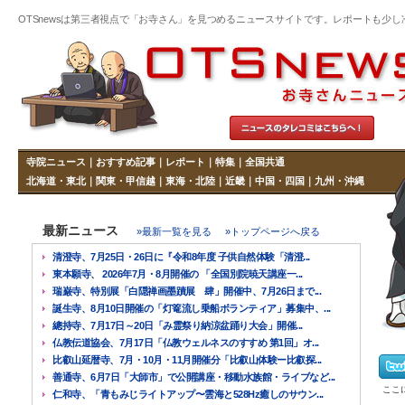
OTSnewsは第三者視点で「お寺さん」を見つめるニュースサイトです。レポートも少し冷めた
寺院ニュース
｜
おすすめ記事
｜
レポート
｜
特集
｜
全国共通
北海道・東北
｜
関東・甲信越
｜
東海・北陸
｜
近畿
｜
中国・四国
｜
九州・沖縄
最新ニュース
»最新一覧を見る
»トップページへ戻る
清澄寺、7月25日・26日に『令和8年度 子供自然体験「清澄...
東本願寺、 2026年7月・8月開催の 「全国別院暁天講座一...
瑞巌寺、特別展「白隠禅画墨蹟展 肆」開催中、7月26日まで...
誕生寺、8月10日開催の「灯篭流し乗船ボランティア」募集中、...
總持寺、7月17日～20日「み霊祭り納涼盆踊り大会」開催...
仏教伝道協会、7月17日「仏教ウェルネスのすすめ 第1回」オ...
比叡山延暦寺、7月・10月・11月開催分「比叡山体験ー比叡探...
善通寺、6月7日「大師市」で公開講座・移動水族館・ライブなど...
ここ
仁和寺、「青もみじライトアップ〜雲海と528Hz癒しのサウン...