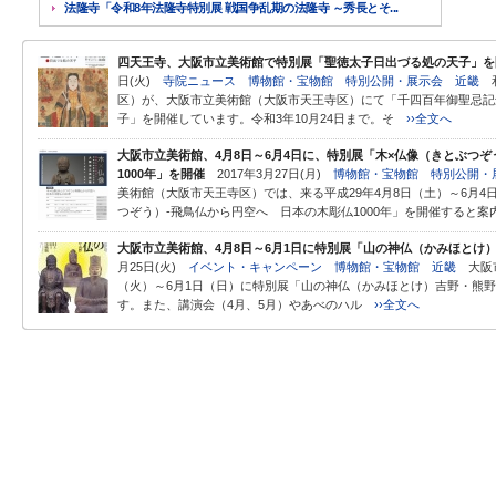
法隆寺「令和8年法隆寺特別展 戦国争乱期の法隆寺 ～秀長とそ...
四天王寺、大阪市立美術館で特別展「聖徳太子日出づる処の天子」を開
日(火)
寺院ニュース
博物館・宝物館
特別公開・展示会
近畿
和
区）が、大阪市立美術館（大阪市天王寺区）にて「千四百年御聖忌記
子」を開催しています。令和3年10月24日まで。そ
››全文へ
大阪市立美術館、4月8日～6月4日に、特別展「木×仏像（きとぶつ
1000年」を開催
2017年3月27日(月)
博物館・宝物館
特別公開・
美術館（大阪市天王寺区）では、来る平成29年4月8日（土）～6月4
つぞう）-飛鳥仏から円空へ 日本の木彫仏1000年」を開催すると
大阪市立美術館、4月8日～6月1日に特別展「山の神仏（かみほとけ
月25日(火)
イベント・キャンペーン
博物館・宝物館
近畿
大阪市
（火）～6月1日（日）に特別展「山の神仏（かみほとけ）吉野・熊
す。また、講演会（4月、5月）やあべのハル
››全文へ