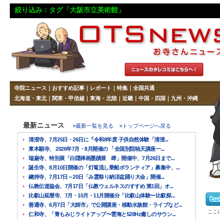
絞り込み：タグ「大阪市立美術館」
寺院ニュース
｜
おすすめ記事
｜
レポート
｜
特集
｜
全国共通
北海道・東北
｜
関東・甲信越
｜
東海・北陸
｜
近畿
｜
中国・四国
｜
九州・沖縄
最新ニュース
»最新一覧を見る
»トップページへ戻る
清澄寺、7月25日・26日に『令和8年度 子供自然体験「清澄...
東本願寺、 2026年7月・8月開催の 「全国別院暁天講座一...
瑞巌寺、特別展「白隠禅画墨蹟展 肆」開催中、7月26日まで...
誕生寺、8月10日開催の「灯篭流し乗船ボランティア」募集中、...
總持寺、7月17日～20日「み霊祭り納涼盆踊り大会」開催...
仏教伝道協会、7月17日「仏教ウェルネスのすすめ 第1回」オ...
比叡山延暦寺、7月・10月・11月開催分「比叡山体験ー比叡探...
善通寺、6月7日「大師市」で公開講座・移動水族館・ライブなど...
ここ
仁和寺、「青もみじライトアップ〜雲海と528Hz癒しのサウン...